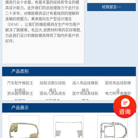
模具行业十余载，有着丰富的经验和专业的模
给我留言>>
具设计能力。此外我们的总经理致力于此行业
二十多年，对橡胶模具设计有着独到的理解和
准确的把握力。秉承面向生产型设计理念
（DFM），让我们的橡胶模具在生产中为客户
解决了脱模难，毛边大,浪费材料等的实际难题,
为此我们设计的橡胶模具得到了国内外客户的
好评。
产品类别
汽车配件橡胶注
硅胶洁面仪硅胶
成人用品硅橡胶
厨房用品硅胶模
射模具
模具
模具
具
游泳器材橡胶注
婴幼儿用品液态
医疗用品类硅胶
电力附件类橡胶
射模具
硅胶模具
模具
模具
产品展示
更多>>