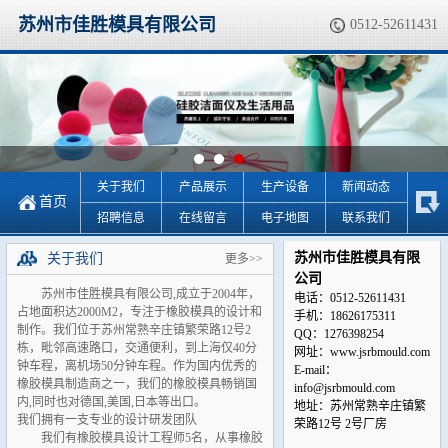
苏州市佳胜模具有限公司
0512-52611431
关于我们
产品展示
生产设备
新闻动态
首页
招聘信息
在线留言
电子地图
联系我们
苏州市佳胜模具有限
关于我们
更多>>
公司
苏州市佳胜模具有限公司,成立于2004年，
电话：0512-52611431
占地面积达2000M2，专注于橡胶模具的设计和
手机：18626175311
制作。我们位于苏州常熟辛庄镇繁荣路12号2
QQ：1276398254
栋，毗邻高速路口，交通便利，到上海仅40分
网址：www.jsrbmould.com
钟车程，离机场50分钟车程。作为国内优秀的
E-mail：
橡胶模具制造商之一，我们的橡胶模具畅销国
info@jsrbmould.com
内,同时也对德国,美国,日本等出口。
地址：苏州常熟辛庄镇繁
我们拥有一支专业的设计研发团队
荣路12号 2号厂房
我们有橡胶模具设计工程师5名，从事橡胶